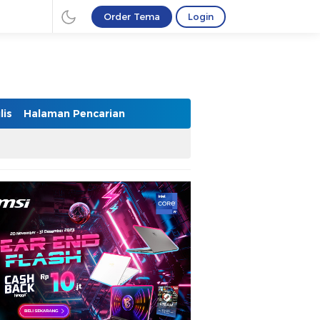
Order Tema
Login
lis
Halaman Pencarian