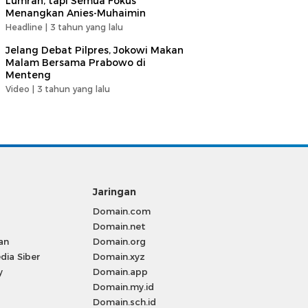
Lumrah, tapi Semua Fokus
Menangkan Anies-Muhaimin
Headline |
3 tahun yang lalu
Jelang Debat Pilpres, Jokowi Makan
Malam Bersama Prabowo di
Menteng
Video |
3 tahun yang lalu
Jaringan
Domain.com
Domain.net
an
Domain.org
ia Siber
Domain.xyz
y
Domain.app
Domain.my.id
Domain.sch.id