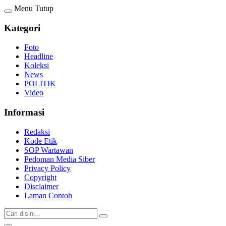
Menu
Tutup
Kategori
Foto
Headline
Koleksi
News
POLITIK
Video
Informasi
Redaksi
Kode Etik
SOP Wartawan
Pedoman Media Siber
Privacy Policy
Copyright
Disclaimer
Laman Contoh