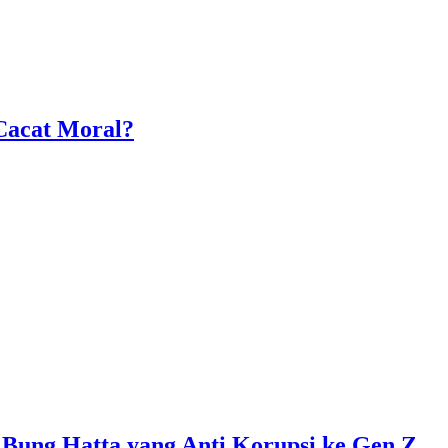
Cacat Moral?
 Bung Hatta yang Anti Korupsi ke Gen Z