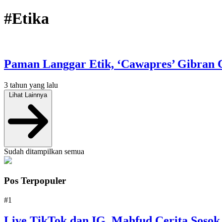
#Etika
Paman Langgar Etik, ‘Cawapres’ Gibran 
3 tahun yang lalu
Lihat Lainnya
Sudah ditampilkan semua
Pos Terpopuler
#1
Live TikTok dan IG, Mahfud Cerita Sosok