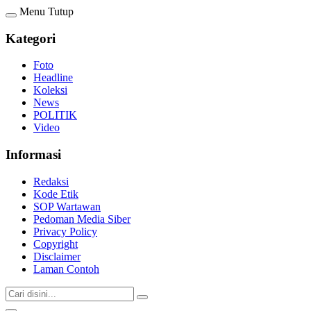
Menu
Tutup
Kategori
Foto
Headline
Koleksi
News
POLITIK
Video
Informasi
Redaksi
Kode Etik
SOP Wartawan
Pedoman Media Siber
Privacy Policy
Copyright
Disclaimer
Laman Contoh