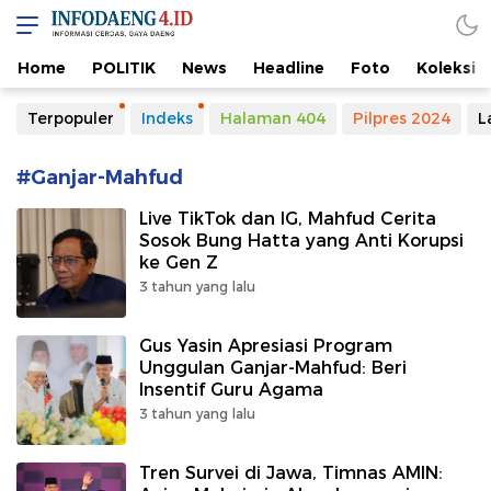
Home
POLITIK
News
Headline
Foto
Koleksi
Terpopuler
Indeks
Halaman 404
Pilpres 2024
L
#Ganjar-Mahfud
Live TikTok dan IG, Mahfud Cerita
Sosok Bung Hatta yang Anti Korupsi
ke Gen Z
3 tahun yang lalu
Gus Yasin Apresiasi Program
Unggulan Ganjar-Mahfud: Beri
Insentif Guru Agama
3 tahun yang lalu
Tren Survei di Jawa, Timnas AMIN: