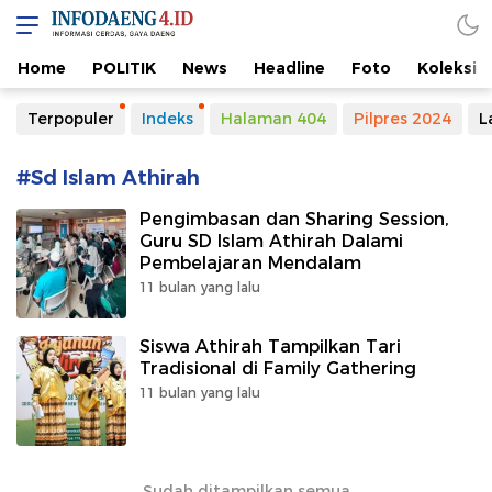
Home
POLITIK
News
Headline
Foto
Koleksi
Terpopuler
Indeks
Halaman 404
Pilpres 2024
L
#Sd Islam Athirah
Pengimbasan dan Sharing Session,
Guru SD Islam Athirah Dalami
Pembelajaran Mendalam
11 bulan yang lalu
Siswa Athirah Tampilkan Tari
Tradisional di Family Gathering
11 bulan yang lalu
Sudah ditampilkan semua