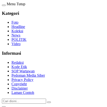
Menu
Tutup
Kategori
Foto
Headline
Koleksi
News
POLITIK
Video
Informasi
Redaksi
Kode Etik
SOP Wartawan
Pedoman Media Siber
Privacy Policy
Copyright
Disclaimer
Laman Contoh