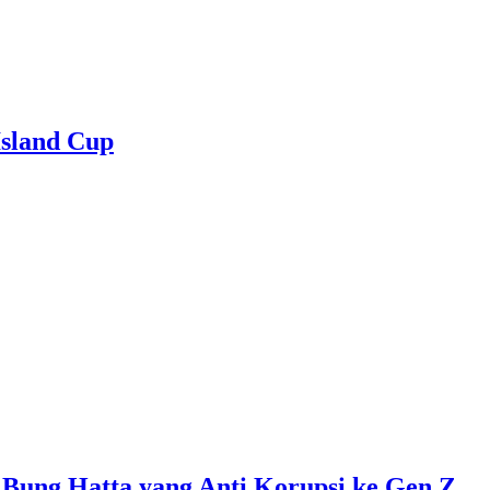
sland Cup
 Bung Hatta yang Anti Korupsi ke Gen Z