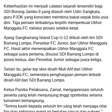
Keberhasilan ini menjadi catatan sejarah tersendiri bagi
SDI Borong Jambu II yang diasuh oleh Udin Sangkala,
guru PJOK yang konsisten membina bakat sepak bola usia
dini. Tiga pemain terbaiknya terpilih memperkuat Ubhor
Manggala FC melalui proses seleksi ketat.
Ajang Sangkarrang Island Cup U-12 diikuti oleh tim SDI
Barrang Lompo, Persebar FC Junior, dan Ubhor Manggala
FC. Hasil akhir menempatkan Ubhor Manggala FC
sebagai juara pertama, disusul SDI Barrang Lompo di
posisi kedua, dan Persebar Junior sebagai juara ketiga.
Selain itu, gelar top skor diraih Muh Alif dari Ubhor
Manggala FC, sementara penghargaan pemain terbaik
diraih Alif dari SDI Barrang Lompo.
Ketua Panitia Pelaksana, Zainal, mengapresiasi seluruh
peserta yang telah menjunjung tinggi sportivitas selama
turnamen berlangsung.
“Terima kasih kepada seluruh tim yang telah menjaga nilai
fair play sehingga event ini berjalan lancar dan sukses,”