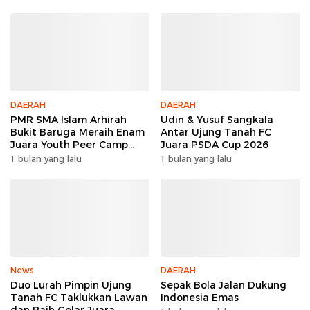
DAERAH
DAERAH
PMR SMA Islam Arhirah
Udin & Yusuf Sangkala
Bukit Baruga Meraih Enam
Antar Ujung Tanah FC
Juara Youth Peer Camp
Juara PSDA Cup 2026
2026
1 bulan yang lalu
1 bulan yang lalu
News
DAERAH
Duo Lurah Pimpin Ujung
Sepak Bola Jalan Dukung
Tanah FC Taklukkan Lawan
Indonesia Emas
dan Raih Gelar Juara