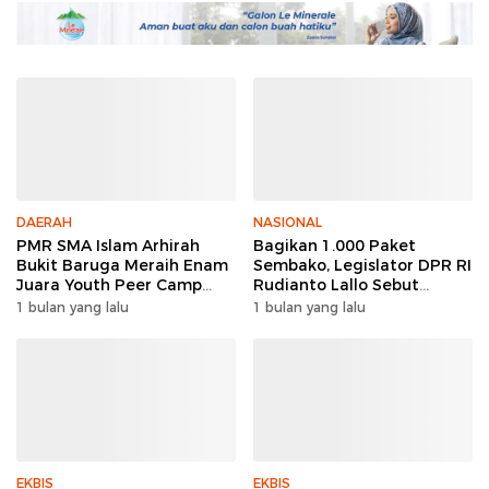
DAERAH
NASIONAL
PMR SMA Islam Arhirah
Bagikan 1.000 Paket
Bukit Baruga Meraih Enam
Sembako, Legislator DPR RI
Juara Youth Peer Camp
Rudianto Lallo Sebut
2026
Kepercayaan Publik Ke
1 bulan yang lalu
1 bulan yang lalu
Polri Meningkat
EKBIS
EKBIS