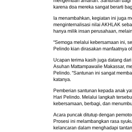
mengemban amanah. Santunan bagi a
karena doa mereka sangat berarti bag
Ia menambahkan, kegiatan ini juga 
menginternalisasi nilai AKHLAK sebag
hanya milik insan perusahaan, melai
“Semoga melalui kebersamaan ini, s
Pelindo kian dirasakan manfaatnya o
Ucapan terima kasih juga datang dari 
Asuhan Mattampawalie Makassar, me
Pelindo. “Santunan ini sangat memba
katanya.
Pemberian santunan kepada anak yati
Hari Pelindo. Melalui langkah terseb
kebersamaan, berbagi, dan menumbuh
Acara puncak ditutup dengan pemoto
Prosesi ini melambangkan rasa syuku
kelancaran dalam menghadapi tantan