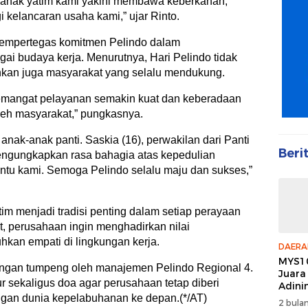
nak yatim kami yakini membawa keberkahan,
i kelancaran usaha kami,” ujar Rinto.
mempertegas komitmen Pelindo dalam
ai budaya kerja. Menurutnya, Hari Pelindo tidak
nkan juga masyarakat yang selalu mendukung.
emangat pelayanan semakin kuat dan keberadaan
leh masyarakat,” pungkasnya.
anak-anak panti. Saskia (16), perwakilan dari Panti
Beri
ngungkapkan rasa bahagia atas kepedulian
ntu kami. Semoga Pelindo selalu maju dan sukses,”
m menjadi tradisi penting dalam setiap perayaan
ut, perusahaan ingin menghadirkan nilai
kan empati di lingkungan kerja.
DAERA
MYS10
ngan tumpeng oleh manajemen Pelindo Regional 4.
Juara
r sekaligus doa agar perusahaan tetap diberi
Adini
gan dunia kepelabuhanan ke depan.(*/AT)
2 bulan