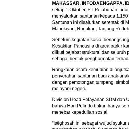
MAKASSAR, INFODAENGAPPA. I
setiap 1 Oktober, PT Pelabuhan Indon
menyalurkan santunan kepada 1.150 a
Santunan ini disalurkan serentak di 
Manokwari, Nunukan, Tanjung Redeb, d
Sebelum kegiatan sosial berlangsung
Kesaktian Pancasila di area parkir k
diikuti pejabat struktural dan seluru
sebagai bentuk penghormatan terhadap
Rangkaian acara kemudian dilanjutka
penyerahan santunan bagi anak-anak 
dengan pemotongan tumpeng, simbol 
melayani negeri.
Division Head Pelayanan SDM dan Um
bahwa Hari Pelindo bukan hanya ser
menebar kepedulian sosial.
“Istighosah ini sebagai wujud syukur