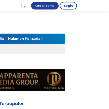
Order Tema
Login
lis
Halaman Pencarian
Terpopuler