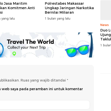
do Jasa Maritim
Polrestabes Makassar
kan Komitmen Anti
Ungkap Jaringan Narkotika
si
Bernilai Miliaran
 yang lalu
1 bulan yang lalu
News
Duo L
Ujung
Taklu
dan R
1 bulan
Juara
blikasikan.
Ruas yang wajib ditandai
*
us web saya pada peramban ini untuk komentar