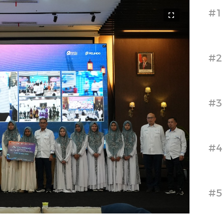
#1
#2
#3
#4
#5