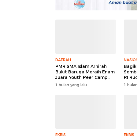
DAERAH
NASIO
PMR SMA Islam Arhirah
Bagik
Bukit Baruga Meraih Enam
Semba
Juara Youth Peer Camp
RI Ru
2026
Keper
1 bulan yang lalu
1 bulan
Polri
EKBIS
EKBIS