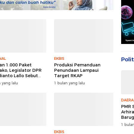
NAL
EKBIS
Polit
an 1.000 Paket
Produksi Pemanduan
ko, Legislator DPR
Penundaan Lampaui
dianto Lallo Sebut
Target RKAP
cayaan Publik Ke
 yang lalu
1 bulan yang lalu
 Meningkat
DAERA
PMR S
Arhir
Barug
Enam 
1 bulan
Peer 
EKBIS