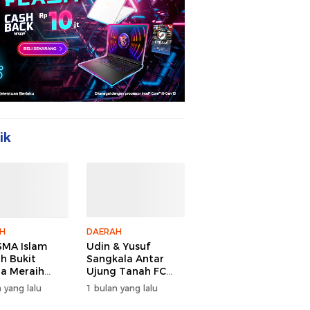
ik
H
DAERAH
MA Islam
Udin & Yusuf
ah Bukit
Sangkala Antar
a Meraih
Ujung Tanah FC
Juara Youth
Juara PSDA Cup
 yang lalu
1 bulan yang lalu
Camp 2026
2026