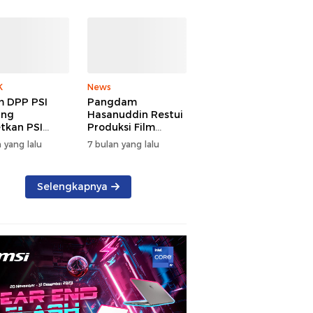
K
News
 DPP PSI
Pangdam
ang
Hasanuddin Restui
tkan PSI
Produksi Film
g di Sulsel
TUNGKE Tahun
 yang lalu
7 bulan yang lalu
u 2029
2026
Selengkapnya