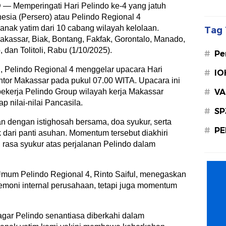
D
— Memperingati Hari Pelindo ke-4 yang jatuh
esia (Persero) atau Pelindo Regional 4
nak yatim dari 10 cabang wilayah kelolaan.
Tag 
Makassar, Biak, Bontang, Fakfak, Gorontalo, Manado,
an Tolitoli, Rabu (1/10/2025).
#
Pe
, Pelindo Regional 4 menggelar upacara Hari
#
IO
antor Makassar pada pukul 07.00 WITA. Upacara ini
#
VA
h pekerja Pelindo Group wilayah kerja Makassar
 nilai-nilai Pancasila.
#
SP
n dengan istighosah bersama, doa syukur, serta
#
PE
dari panti asuhan. Momentum tersebut diakhiri
rasa syukur atas perjalanan Pelindo dalam
um Pelindo Regional 4, Rinto Saiful, menegaskan
emoni internal perusahaan, tetapi juga momentum
 agar Pelindo senantiasa diberkahi dalam