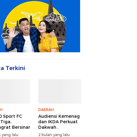
ta Terkini
H
DAERAH
 Sport FC
Audiensi Kemenag
 Tiga,
dan IKDA Perkuat
ngrat Bersinar
Dakwah
Lingkungan
 yang lalu
2 bulan yang lalu