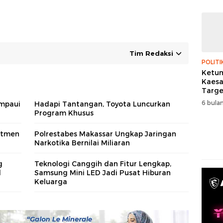
Tim Redaksi
POLITI
Ketum
Kaes
Targe
Menan
6 bulan
mpaui
Hadapi Tantangan, Toyota Luncurkan
Pemil
Program Khusus
itmen
Polrestabes Makassar Ungkap Jaringan
Narkotika Bernilai Miliaran
g
Teknologi Canggih dan Fitur Lengkap,
l
Samsung Mini LED Jadi Pusat Hiburan
Keluarga