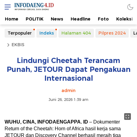
Home
POLITIK
News
Headline
Foto
Koleksi
Terpopuler
Indeks
Halaman 404
Pilpres 2024
L
EKBIS
Lindungi Cheetah Terancam
Punah, JETOUR Dapat Pengakuan
Internasional
admin
Juni 26, 2026 1:39 am
WUHU, CINA, INFODAENGAPPA. ID
– Dokumenter
Return of the Cheetah: Horn of Africa hasil kerja sama
JETOUR dan Discovery Channel berhasil meraih tiga