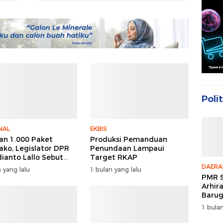
Polit
NAL
EKBIS
an 1.000 Paket
Produksi Pemanduan
ko, Legislator DPR
Penundaan Lampaui
dianto Lallo Sebut
Target RKAP
cayaan Publik Ke
DAERA
 yang lalu
1 bulan yang lalu
 Meningkat
PMR S
Arhir
Barug
Enam 
1 bulan
Peer 