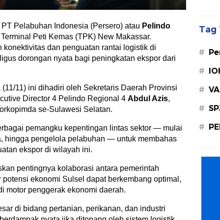
PT Pelabuhan Indonesia (Persero) atau
Pelindo
Tag 
 Terminal Peti Kemas (TPK) New Makassar.
konektivitas dan penguatan rantai logistik di
#
Pe
ligus dorongan nyata bagi peningkatan ekspor dari
#
IO
11/11) ini dihadiri oleh Sekretaris Daerah Provinsi
#
VA
ecutive Director 4 Pelindo Regional 4
Abdul Azis
,
#
SP
Forkopimda se-Sulawesi Selatan.
#
PE
rbagai pemangku kepentingan lintas sektor — mulai
ha, hingga pengelola pelabuhan — untuk membahas
atan ekspor di wilayah ini.
an pentingnya kolaborasi antara pemerintah
 potensi ekonomi Sulsel dapat berkembang optimal,
di motor penggerak ekonomi daerah.
sar di bidang pertanian, perikanan, dan industri
berdampak nyata jika ditopang oleh sistem logistik