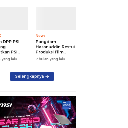
K
News
 DPP PSI
Pangdam
ang
Hasanuddin Restui
tkan PSI
Produksi Film
g di Sulsel
TUNGKE Tahun
 yang lalu
7 bulan yang lalu
u 2029
2026
Selengkapnya