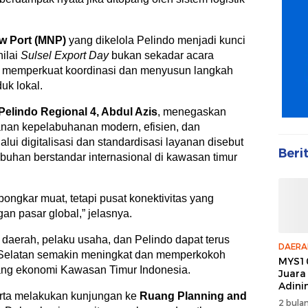
w Port (MNP)
yang dikelola Pelindo menjadi kunci
nilai
Sulsel Export Day
bukan sekadar acara
g memperkuat koordinasi dan menyusun langkah
uk lokal.
 Pelindo Regional 4, Abdul Azis
, menegaskan
nan kepelabuhanan modern, efisien, dan
alui digitalisasi dan standardisasi layanan disebut
Beri
buhan berstandar internasional di kawasan timur
ongkar muat, tetapi pusat konektivitas yang
n pasar global,” jelasnya.
h daerah, pelaku usaha, dan Pelindo dapat terus
DAERA
 Selatan semakin meningkat dan memperkokoh
MYS10
rbang ekonomi Kawasan Timur Indonesia.
Juara
Adini
erta melakukan kunjungan ke
Ruang Planning and
2 bulan