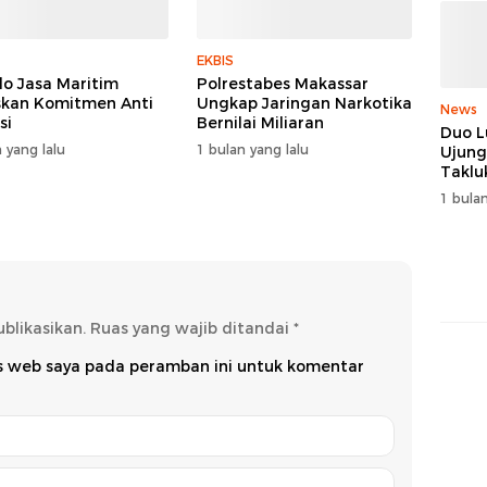
EKBIS
do Jasa Maritim
Polrestabes Makassar
kan Komitmen Anti
Ungkap Jaringan Narkotika
News
si
Bernilai Miliaran
Duo L
 yang lalu
1 bulan yang lalu
Ujung
Taklu
dan R
1 bulan
Juara
blikasikan.
Ruas yang wajib ditandai
*
us web saya pada peramban ini untuk komentar