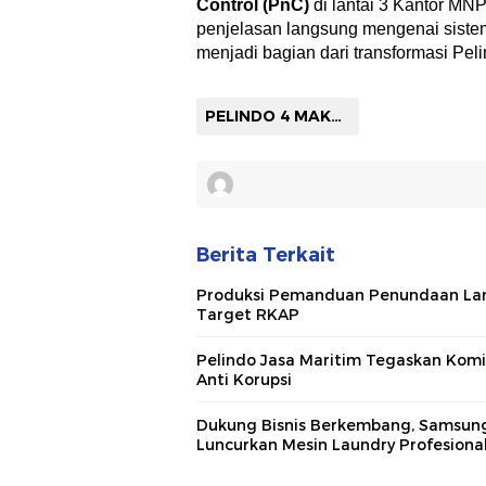
Control (PnC)
di lantai 3 Kantor MN
penjelasan langsung mengenai sistem
menjadi bagian dari transformasi Pel
PELINDO 4 MAKASSAR
Berita Terkait
Produksi Pemanduan Penundaan La
Target RKAP
Pelindo Jasa Maritim Tegaskan Kom
Anti Korupsi
Dukung Bisnis Berkembang, Samsun
Luncurkan Mesin Laundry Profesiona