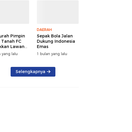
DAERAH
urah Pimpin
Sepak Bola Jalan
 Tanah FC
Dukung Indonesia
kkan Lawan
Emas
aih Gelar
 yang lalu
1 bulan yang lalu
Selengkapnya