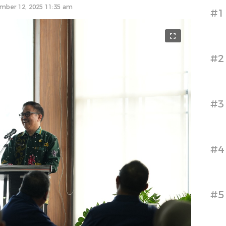
mber 12, 2025 11:35 am
#1
#2
#3
#4
#5