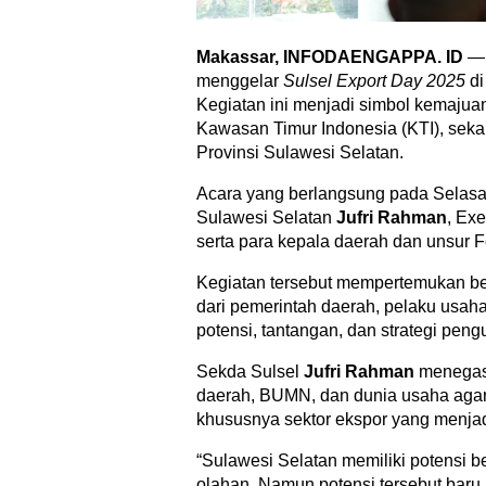
Makassar, INFODAENGAPPA. ID
— 
menggelar
Sulsel Export Day 2025
di
Kegiatan ini menjadi simbol kemajuan 
Kawasan Timur Indonesia (KTI), seka
Provinsi Sulawesi Selatan.
Acara yang berlangsung pada Selasa (
Sulawesi Selatan
Jufri Rahman
, Ex
serta para kepala daerah dan unsur 
Kegiatan tersebut mempertemukan be
dari pemerintah daerah, pelaku usa
potensi, tantangan, dan strategi pengu
Sekda Sulsel
Jufri Rahman
menegask
daerah, BUMN, dan dunia usaha agar
khususnya sektor ekspor yang menja
“Sulawesi Selatan memiliki potensi be
olahan. Namun potensi tersebut baru 