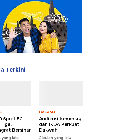
ta Terkini
H
DAERAH
 Sport FC
Audiensi Kemenag
 Tiga,
dan IKDA Perkuat
ngrat Bersinar
Dakwah
Lingkungan
 yang lalu
2 bulan yang lalu