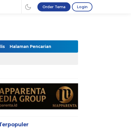
Order Tema
Login
lis
Halaman Pencarian
Terpopuler