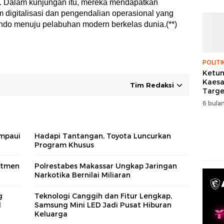
P. Dalam kunjungan itu, mereka mendapatkan
 digitalisasi dan pengendalian operasional yang
indo menuju pelabuhan modern berkelas dunia.(**)
POLITI
Ketum
Kaes
Tim Redaksi
Targe
Menan
6 bulan
Pemil
mpaui
Hadapi Tantangan, Toyota Luncurkan
Program Khusus
itmen
Polrestabes Makassar Ungkap Jaringan
Narkotika Bernilai Miliaran
g
Teknologi Canggih dan Fitur Lengkap,
l
Samsung Mini LED Jadi Pusat Hiburan
Keluarga