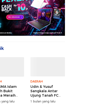
ik
H
DAERAH
MA Islam
Udin & Yusuf
ah Bukit
Sangkala Antar
a Meraih
Ujung Tanah FC
Juara Youth
Juara PSDA Cup
 yang lalu
1 bulan yang lalu
Camp 2026
2026