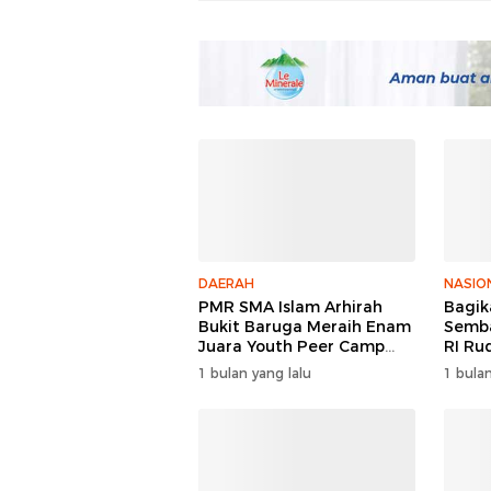
DAERAH
NASIO
PMR SMA Islam Arhirah
Bagik
Bukit Baruga Meraih Enam
Semba
Juara Youth Peer Camp
RI Ru
2026
Keper
1 bulan yang lalu
1 bulan
Polri