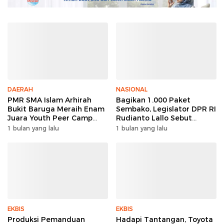
DAERAH
NASIONAL
PMR SMA Islam Arhirah
Bagikan 1.000 Paket
Bukit Baruga Meraih Enam
Sembako, Legislator DPR RI
Juara Youth Peer Camp
Rudianto Lallo Sebut
2026
Kepercayaan Publik Ke
1 bulan yang lalu
1 bulan yang lalu
Polri Meningkat
EKBIS
EKBIS
Produksi Pemanduan
Hadapi Tantangan, Toyota