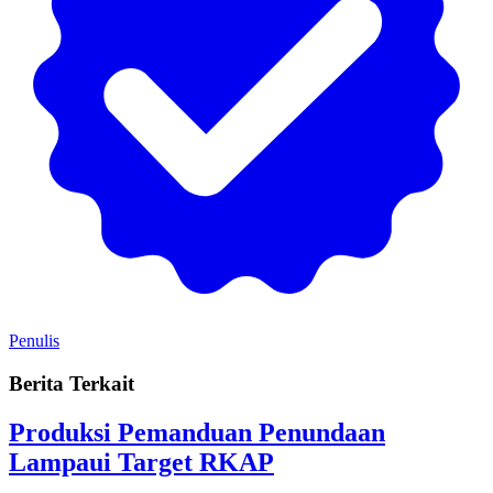
Penulis
Berita Terkait
Produksi Pemanduan Penundaan
Lampaui Target RKAP