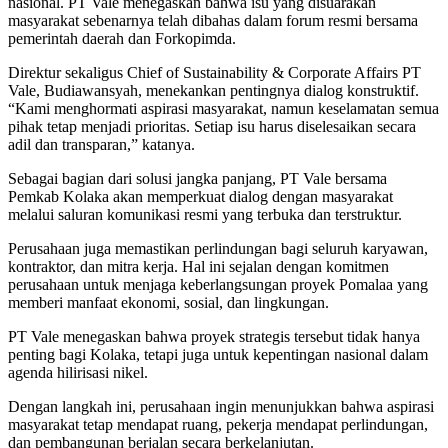
nasional. PT Vale menegaskan bahwa isu yang disuarakan
masyarakat sebenarnya telah dibahas dalam forum resmi bersama
pemerintah daerah dan Forkopimda.
Direktur sekaligus Chief of Sustainability & Corporate Affairs PT
Vale, Budiawansyah, menekankan pentingnya dialog konstruktif.
“Kami menghormati aspirasi masyarakat, namun keselamatan semua
pihak tetap menjadi prioritas. Setiap isu harus diselesaikan secara
adil dan transparan,” katanya.
Sebagai bagian dari solusi jangka panjang, PT Vale bersama
Pemkab Kolaka akan memperkuat dialog dengan masyarakat
melalui saluran komunikasi resmi yang terbuka dan terstruktur.
Perusahaan juga memastikan perlindungan bagi seluruh karyawan,
kontraktor, dan mitra kerja. Hal ini sejalan dengan komitmen
perusahaan untuk menjaga keberlangsungan proyek Pomalaa yang
memberi manfaat ekonomi, sosial, dan lingkungan.
PT Vale menegaskan bahwa proyek strategis tersebut tidak hanya
penting bagi Kolaka, tetapi juga untuk kepentingan nasional dalam
agenda hilirisasi nikel.
Dengan langkah ini, perusahaan ingin menunjukkan bahwa aspirasi
masyarakat tetap mendapat ruang, pekerja mendapat perlindungan,
dan pembangunan berjalan secara berkelanjutan.