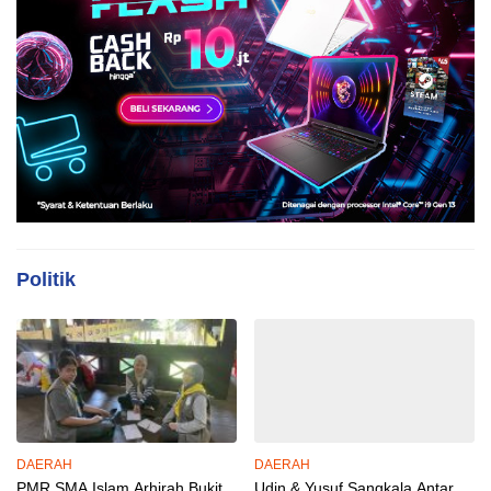
Politik
DAERAH
DAERAH
PMR SMA Islam Arhirah Bukit
Udin & Yusuf Sangkala Antar