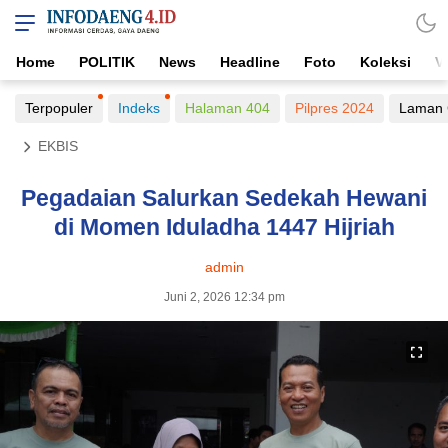
Home
POLITIK
News
Headline
Foto
Koleksi
V
Terpopuler
Indeks
Halaman 404
Pilpres 2024
Laman 
EKBIS
Pegadaian Salurkan Sedekah Hewani
di Momen Iduladha 1447 Hijriah
admin
Juni 2, 2026 12:34 pm