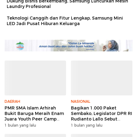
Dukung Bisnis Berkembang, Samsung Luncurkan Mesin
Laundry Profesional
Teknologi Canggih dan Fitur Lengkap, Samsung Mini
LED Jadi Pusat Hiburan Keluarga
DAERAH
NASIONAL
PMR SMA Islam Arhirah
Bagikan 1.000 Paket
Bukit Baruga Meraih Enam
Sembako, Legislator DPR RI
Juara Youth Peer Camp
Rudianto Lallo Sebut
2026
Kepercayaan Publik Ke
1 bulan yang lalu
1 bulan yang lalu
Polri Meningkat