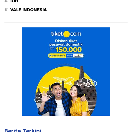
#
IOH
#
VALE INDONESIA
Berita Terkini