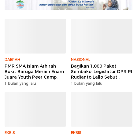
DAERAH
NASIONAL
PMR SMA Islam Arhirah
Bagikan 1.000 Paket
Bukit Baruga Meraih Enam
Sembako, Legislator DPR RI
Juara Youth Peer Camp
Rudianto Lallo Sebut
2026
Kepercayaan Publik Ke
1 bulan yang lalu
1 bulan yang lalu
Polri Meningkat
EKBIS
EKBIS