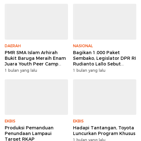
DAERAH
NASIONAL
PMR SMA Islam Arhirah
Bagikan 1.000 Paket
Bukit Baruga Meraih Enam
Sembako, Legislator DPR RI
Juara Youth Peer Camp
Rudianto Lallo Sebut
2026
Kepercayaan Publik Ke
1 bulan yang lalu
1 bulan yang lalu
Polri Meningkat
EKBIS
EKBIS
Produksi Pemanduan
Hadapi Tantangan, Toyota
Penundaan Lampaui
Luncurkan Program Khusus
Target RKAP
1 bulan yang lalu