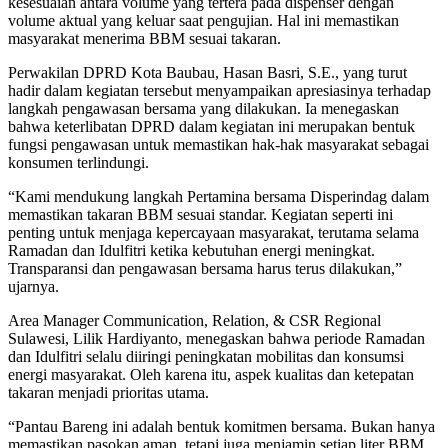
kesesuaian antara volume yang tertera pada dispenser dengan
volume aktual yang keluar saat pengujian. Hal ini memastikan
masyarakat menerima BBM sesuai takaran.
Perwakilan DPRD Kota Baubau, Hasan Basri, S.E., yang turut
hadir dalam kegiatan tersebut menyampaikan apresiasinya terhadap
langkah pengawasan bersama yang dilakukan. Ia menegaskan
bahwa keterlibatan DPRD dalam kegiatan ini merupakan bentuk
fungsi pengawasan untuk memastikan hak-hak masyarakat sebagai
konsumen terlindungi.
“Kami mendukung langkah Pertamina bersama Disperindag dalam
memastikan takaran BBM sesuai standar. Kegiatan seperti ini
penting untuk menjaga kepercayaan masyarakat, terutama selama
Ramadan dan Idulfitri ketika kebutuhan energi meningkat.
Transparansi dan pengawasan bersama harus terus dilakukan,”
ujarnya.
Area Manager Communication, Relation, & CSR Regional
Sulawesi, Lilik Hardiyanto, menegaskan bahwa periode Ramadan
dan Idulfitri selalu diiringi peningkatan mobilitas dan konsumsi
energi masyarakat. Oleh karena itu, aspek kualitas dan ketepatan
takaran menjadi prioritas utama.
“Pantau Bareng ini adalah bentuk komitmen bersama. Bukan hanya
memastikan pasokan aman, tetapi juga menjamin setiap liter BBM