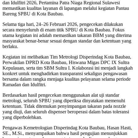
dan Idulfitri 2026, Pertamina Patra Niaga Regional Sulawesi
memastikan kualitas layanan di lapangan melalui kegiatan Pantau
Bareng SPBU di Kota Baubau.
Selama tiga hari, 24–26 Februari 2026, pengecekan dilakukan
secara menyeluruh di enam titik SPBU di Kota Baubau. Fokus
utama kegiatan ini adalah memastikan takaran BBM yang diterima
masyarakat benar-benar sesuai dengan standar dan ketentuan yang
berlaku.
Kegiatan ini melibatkan Tim Metrologi Disperindag Kota Baubau,
Perwakilan DPRD Kota Baubau, Hiswana Migas DPC IX Sultra
Kepulauan, serta tim SBM Sultra I. Kolaborasi ini menjadi langkah
konkret untuk menghadirkan transparansi sekaligus pengawasan
bersama dalam rangka menjaga kualitas pelayanan selama periode
Ramadan dan Idulfitri.
Berdasarkan hasil pengecekan menggunakan alat uji standar
metrologi, seluruh SPBU yang diperiksa dinyatakan memenuhi
ketentuan. Tidak ditemukan penyimpangan takaran pada nozzle
yang diuji, dan seluruh dispenser beroperasi dalam batas toleransi
yang diperbolehkan.
Pengawas Kemetrologian Disperindag Kota Baubau, Hasan Hasti,
SE., M.Si., menyampaikan bahwa hasil pengujian menunjukkan