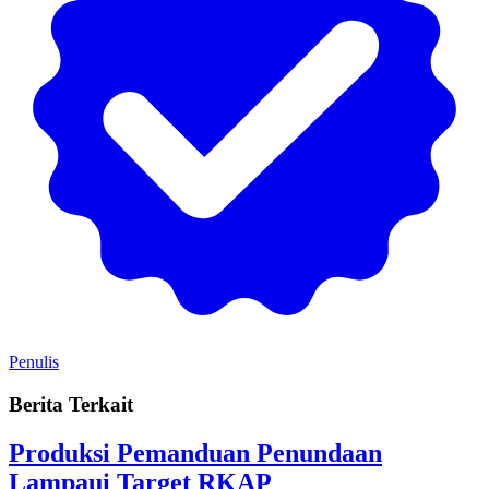
Penulis
Berita Terkait
Produksi Pemanduan Penundaan
Lampaui Target RKAP