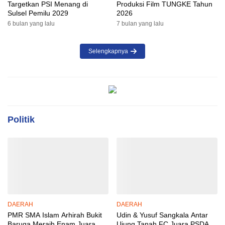
Targetkan PSI Menang di
Produksi Film TUNGKE Tahun
Sulsel Pemilu 2029
2026
6 bulan yang lalu
7 bulan yang lalu
Selengkapnya
Politik
DAERAH
DAERAH
PMR SMA Islam Arhirah Bukit
Udin & Yusuf Sangkala Antar
Baruga Meraih Enam Juara
Ujung Tanah FC Juara PSDA