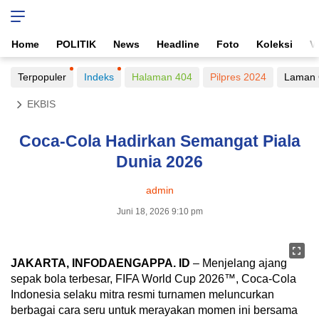
Home
POLITIK
News
Headline
Foto
Koleksi
V
Terpopuler
Indeks
Halaman 404
Pilpres 2024
Laman 
EKBIS
Coca‑Cola Hadirkan Semangat Piala
Dunia 2026
admin
Juni 18, 2026 9:10 pm
JAKARTA, INFODAENGAPPA. ID
– Menjelang ajang
sepak bola terbesar, FIFA World Cup 2026™, Coca‑Cola
Indonesia selaku mitra resmi turnamen meluncurkan
berbagai cara seru untuk merayakan momen ini bersama