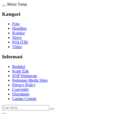
Menu
Tutup
Kategori
Foto
Headline
Koleksi
News
POLITIK
Video
Informasi
Redaksi
Kode Etik
SOP Wartawan
Pedoman Media Siber
Privacy Policy
Copyright
Disclaimer
Laman Contoh