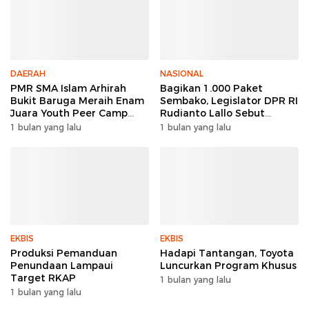
DAERAH
NASIONAL
PMR SMA Islam Arhirah
Bagikan 1.000 Paket
Bukit Baruga Meraih Enam
Sembako, Legislator DPR RI
Juara Youth Peer Camp
Rudianto Lallo Sebut
2026
Kepercayaan Publik Ke
1 bulan yang lalu
1 bulan yang lalu
Polri Meningkat
EKBIS
EKBIS
Produksi Pemanduan
Hadapi Tantangan, Toyota
Penundaan Lampaui
Luncurkan Program Khusus
Target RKAP
1 bulan yang lalu
1 bulan yang lalu