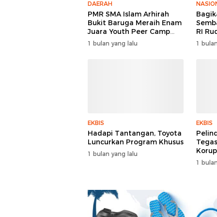
DAERAH
NASIO
PMR SMA Islam Arhirah
Bagik
Bukit Baruga Meraih Enam
Semba
Juara Youth Peer Camp
RI Ru
2026
Keper
1 bulan yang lalu
1 bulan
Polri
EKBIS
EKBIS
Hadapi Tantangan, Toyota
Pelin
Luncurkan Program Khusus
Tegas
Korup
1 bulan yang lalu
1 bulan