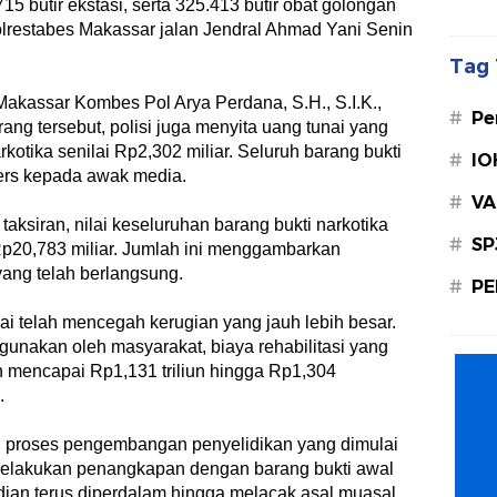
15 butir ekstasi, serta 325.413 butir obat golongan
Polrestabes Makassar jalan Jendral Ahmad Yani Senin
Tag 
akassar Kombes Pol Arya Perdana, S.H., S.I.K.,
#
Pe
ng tersebut, polisi juga menyita uang tunai yang
kotika senilai Rp2,302 miliar. Seluruh barang bukti
#
IO
pers kepada awak media.
#
VA
taksiran, nilai keseluruhan barang bukti narkotika
#
SP
p20,783 miliar. Jumlah ini menggambarkan
ang telah berlangsung.
#
PE
ilai telah mencegah kerugian yang jauh lebih besar.
igunakan oleh masyarakat, biaya rehabilitasi yang
n mencapai Rp1,131 triliun hingga Rp1,304
.
ui proses pengembangan penyelidikan yang dimulai
 melakukan penangkapan dengan barang bukti awal
dian terus diperdalam hingga melacak asal muasal