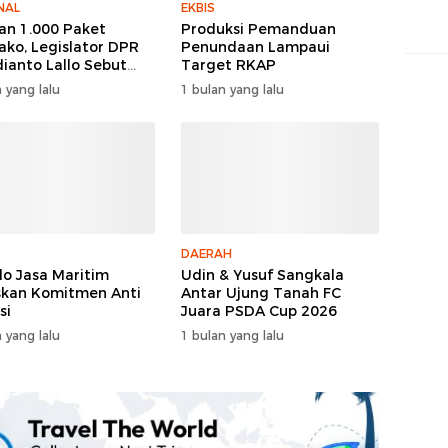
NAL
EKBIS
an 1.000 Paket
Produksi Pemanduan
ko, Legislator DPR
Penundaan Lampaui
dianto Lallo Sebut
Target RKAP
cayaan Publik Ke
 yang lalu
1 bulan yang lalu
 Meningkat
DAERAH
do Jasa Maritim
Udin & Yusuf Sangkala
kan Komitmen Anti
Antar Ujung Tanah FC
si
Juara PSDA Cup 2026
 yang lalu
1 bulan yang lalu