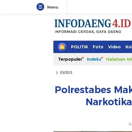
Menu
POLITIK
Foto
Video
Ko
Terpopuler
Indeks
Halaman 40
EKBIS
Polrestabes Ma
Narkotika
Ju