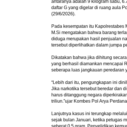
antaranya adalah 9 kilogram sabu, 6.7
daftar G yang digelar di ruang aula 
(29/6/2026).
Pada kesempatan itu Kapolrestabes M
M.Si mengatakan bahwa barang terlara
diduga merupakan hasil penjualan nar
tersebut diperlihatkan dalam jumpa 
Dikatakan bahwa jika dihitung secara 
yang berhasil diamankan mencapai R
seberapa luas jangkauan peredaran y
“Lebih dari itu, pengungkapan ini din
Jika narkotika tersebut beredar dan d
harus ditanggung negara diperkiraka
triliun.”ujar Kombes Pol Arya Perdana
Lanjutnya kasus ini terungkap melal
sejak bulan Januari, ketika petugas
seberat 0,5 gram. Penyelidikan kemu