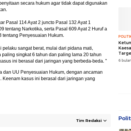
penyitaan secara hukum agar tidak dapat digunakan
kan.
r Pasal 114 Ayat 2 juncto Pasal 132 Ayat 1
entang Narkotika, serta Pasal 609 Ayat 2 Huruf a
 tentang Penyesuaian Hukum.
POLITI
Ketum
Kaes
elaku sangat berat, mulai dari pidana mati,
Targe
 paling singkat 6 tahun dan paling lama 20 tahun
Menan
6 bulan
sus ini berasal dari jaringan yang berbeda-beda. ”
Pemil
ika dan UU Penyesuaian Hukum, dengan ancaman
i. Keenam kasus ini berasal dari jaringan yang
Polit
Tim Redaksi