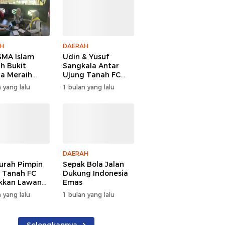
H
DAERAH
MA Islam
Udin & Yusuf
ah Bukit
Sangkala Antar
a Meraih
Ujung Tanah FC
Juara Youth
Juara PSDA Cup
 yang lalu
1 bulan yang lalu
Camp 2026
2026
DAERAH
urah Pimpin
Sepak Bola Jalan
 Tanah FC
Dukung Indonesia
kkan Lawan
Emas
aih Gelar
 yang lalu
1 bulan yang lalu