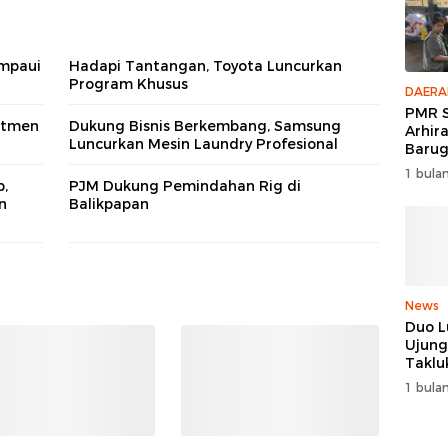
mpaui
Hadapi Tantangan, Toyota Luncurkan
Program Khusus
DAERA
PMR S
itmen
Dukung Bisnis Berkembang, Samsung
Arhir
Luncurkan Mesin Laundry Profesional
Barug
Enam 
1 bulan
Peer 
p,
PJM Dukung Pemindahan Rig di
n
Balikpapan
News
Duo L
Ujung
Taklu
dan R
1 bulan
Juara