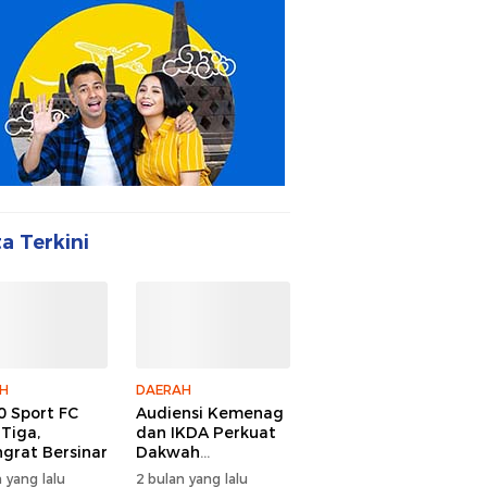
ta Terkini
H
DAERAH
 Sport FC
Audiensi Kemenag
 Tiga,
dan IKDA Perkuat
ngrat Bersinar
Dakwah
Lingkungan
 yang lalu
2 bulan yang lalu