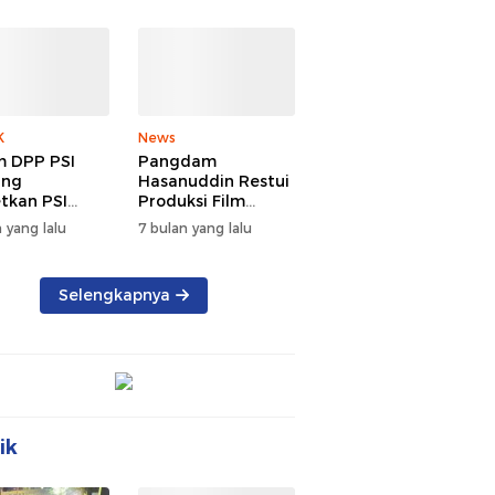
K
News
 DPP PSI
Pangdam
ang
Hasanuddin Restui
tkan PSI
Produksi Film
g di Sulsel
TUNGKE Tahun
 yang lalu
7 bulan yang lalu
u 2029
2026
Selengkapnya
ik