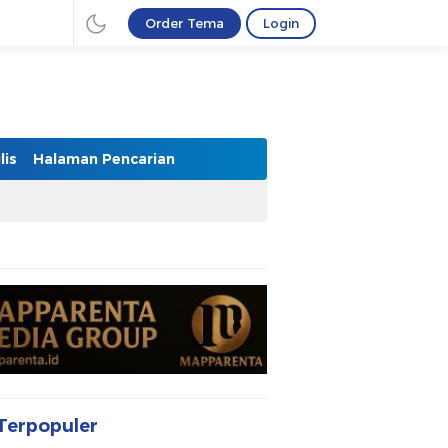
Order Tema
Login
lis
Halaman Pencarian
Terpopuler