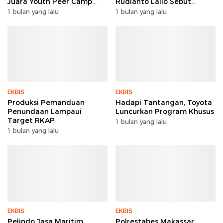
Juara Youth Peer Camp
Rudianto Lallo Sebut
2026
Kepercayaan Publik Ke
1 bulan yang lalu
1 bulan yang lalu
Polri Meningkat
EKBIS
EKBIS
Produksi Pemanduan
Hadapi Tantangan, Toyota
Penundaan Lampaui
Luncurkan Program Khusus
Target RKAP
1 bulan yang lalu
1 bulan yang lalu
EKBIS
EKBIS
Pelindo Jasa Maritim
Polrestabes Makassar