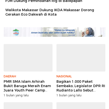
PJM Dukung Pemindahan Rig di Balikpapan
Walikota Makassar Dukung IKDA Makassar Dorong
Gerakan Eco Dakwah di Kota
DAERAH
NASIONAL
PMR SMA Islam Arhirah
Bagikan 1.000 Paket
Bukit Baruga Meraih Enam
Sembako, Legislator DPR RI
Juara Youth Peer Camp
Rudianto Lallo Sebut
2026
Kepercayaan Publik Ke
1 bulan yang lalu
1 bulan yang lalu
Polri Meningkat