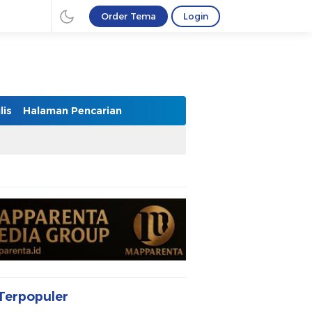
Order Tema
Login
lis
Halaman Pencarian
Terpopuler