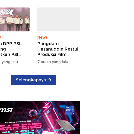
K
News
 DPP PSI
Pangdam
ang
Hasanuddin Restui
tkan PSI
Produksi Film
g di Sulsel
TUNGKE Tahun
 yang lalu
7 bulan yang lalu
u 2029
2026
Selengkapnya