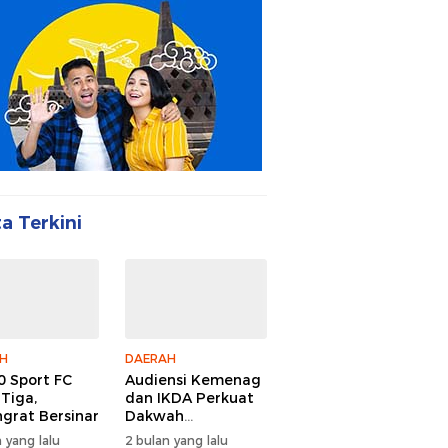
ta Terkini
H
DAERAH
 Sport FC
Audiensi Kemenag
 Tiga,
dan IKDA Perkuat
ngrat Bersinar
Dakwah
Lingkungan
 yang lalu
2 bulan yang lalu