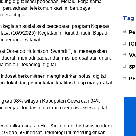
ng digitalisasi pedesaan. Melalui kerja sama
perusahaan telekomunikasi ini berupaya
desa digital.
Tag 
m kegiatan sosialisasi percepatan program Koperasi
#
Pe
asa (16/9/2025). Kegiatan ini turut dihadiri Bupati
ri berbagai wilayah.
#
IO
sat Ooredoo Hutchison, Swandi Tjia, menegaskan
#
VA
daerah menjadi bagian dari misi perusahaan untuk
melalui teknologi digital.
#
SP
 Indosat berkomitmen menghadirkan solusi digital
#
PE
 lokal dan peningkatan kualitas hidup masyarakat
enjangkau 98% wilayah Kabupaten Gowa dan 94%
i menjadi fondasi untuk memperluas akses digital
rkenalkan adalah HiFi Air, internet berbasis modem
 4G dan 5G Indosat. Teknologi ini memungkinkan