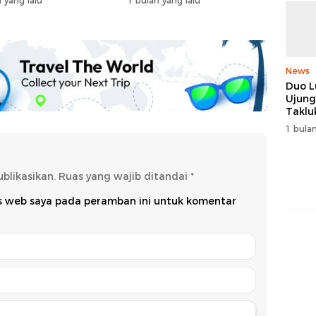
 yang lalu
1 bulan yang lalu
News
Duo L
Ujung
Taklu
dan R
1 bulan
Juara
blikasikan.
Ruas yang wajib ditandai
*
us web saya pada peramban ini untuk komentar