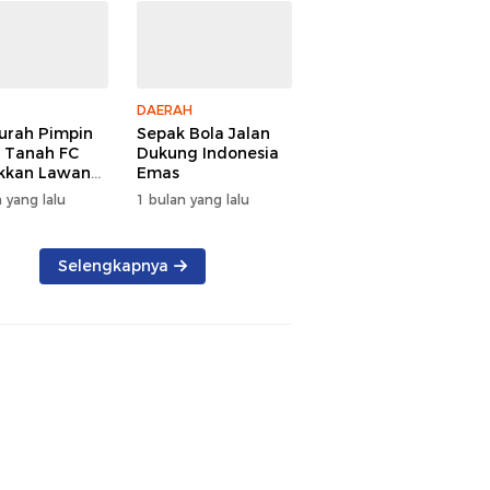
DAERAH
urah Pimpin
Sepak Bola Jalan
 Tanah FC
Dukung Indonesia
kkan Lawan
Emas
aih Gelar
 yang lalu
1 bulan yang lalu
Selengkapnya