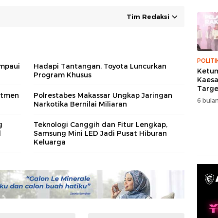
Tim Redaksi
POLITI
mpaui
Hadapi Tantangan, Toyota Luncurkan
Ketum
Program Khusus
Kaes
Targe
itmen
Polrestabes Makassar Ungkap Jaringan
Menan
6 bulan
Narkotika Bernilai Miliaran
Pemil
g
Teknologi Canggih dan Fitur Lengkap,
l
Samsung Mini LED Jadi Pusat Hiburan
Keluarga