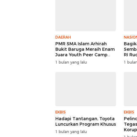
DAERAH
NASIO
PMR SMA Islam Arhirah
Bagik
Bukit Baruga Meraih Enam
Semba
Juara Youth Peer Camp
RI Ru
2026
Keper
1 bulan yang lalu
1 bulan
Polri
EKBIS
EKBIS
Hadapi Tantangan, Toyota
Pelin
Luncurkan Program Khusus
Tegas
Korup
1 bulan yang lalu