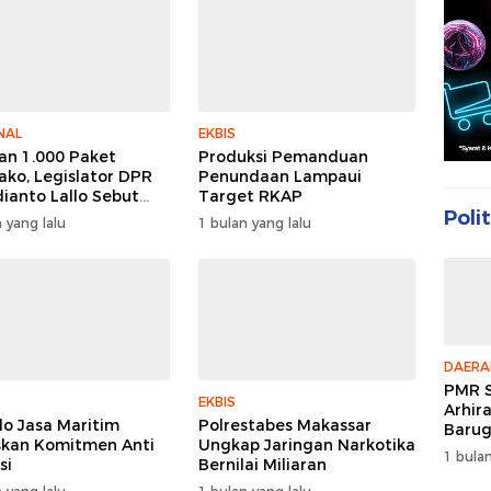
NAL
EKBIS
an 1.000 Paket
Produksi Pemanduan
ko, Legislator DPR
Penundaan Lampaui
dianto Lallo Sebut
Target RKAP
cayaan Publik Ke
Polit
 yang lalu
1 bulan yang lalu
 Meningkat
DAERA
PMR S
EKBIS
Arhir
do Jasa Maritim
Polrestabes Makassar
Barug
kan Komitmen Anti
Ungkap Jaringan Narkotika
Enam 
1 bulan
si
Bernilai Miliaran
Peer 