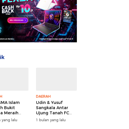
ik
H
DAERAH
MA Islam
Udin & Yusuf
ah Bukit
Sangkala Antar
a Meraih
Ujung Tanah FC
Juara Youth
Juara PSDA Cup
 yang lalu
1 bulan yang lalu
Camp 2026
2026