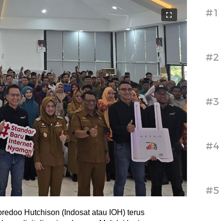
#1
#2
#3
#4
#5
redoo Hutchison (Indosat atau IOH) terus