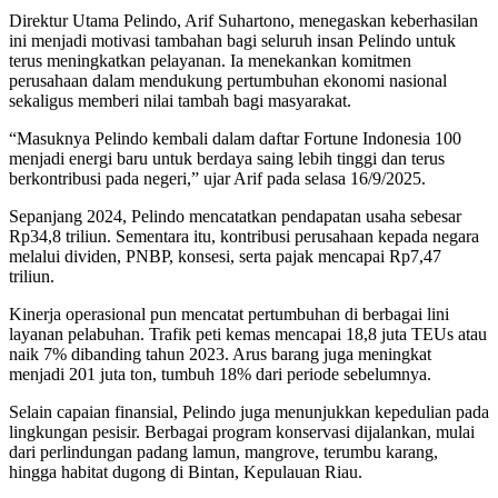
Direktur Utama Pelindo, Arif Suhartono, menegaskan keberhasilan
ini menjadi motivasi tambahan bagi seluruh insan Pelindo untuk
terus meningkatkan pelayanan. Ia menekankan komitmen
perusahaan dalam mendukung pertumbuhan ekonomi nasional
sekaligus memberi nilai tambah bagi masyarakat.
“Masuknya Pelindo kembali dalam daftar Fortune Indonesia 100
menjadi energi baru untuk berdaya saing lebih tinggi dan terus
berkontribusi pada negeri,” ujar Arif pada selasa 16/9/2025.
Sepanjang 2024, Pelindo mencatatkan pendapatan usaha sebesar
Rp34,8 triliun. Sementara itu, kontribusi perusahaan kepada negara
melalui dividen, PNBP, konsesi, serta pajak mencapai Rp7,47
triliun.
Kinerja operasional pun mencatat pertumbuhan di berbagai lini
layanan pelabuhan. Trafik peti kemas mencapai 18,8 juta TEUs atau
naik 7% dibanding tahun 2023. Arus barang juga meningkat
menjadi 201 juta ton, tumbuh 18% dari periode sebelumnya.
Selain capaian finansial, Pelindo juga menunjukkan kepedulian pada
lingkungan pesisir. Berbagai program konservasi dijalankan, mulai
dari perlindungan padang lamun, mangrove, terumbu karang,
hingga habitat dugong di Bintan, Kepulauan Riau.