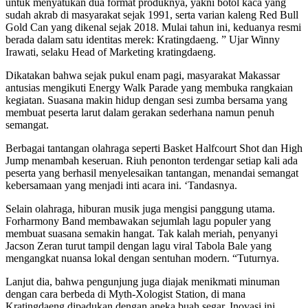
untuk menyatukan dua format produknya, yakni botol kaca yang
sudah akrab di masyarakat sejak 1991, serta varian kaleng Red Bull
Gold Can yang dikenal sejak 2018. Mulai tahun ini, keduanya resmi
berada dalam satu identitas merek: Kratingdaeng. ” Ujar Winny
Irawati, selaku Head of Marketing kratingdaeng.
Dikatakan bahwa sejak pukul enam pagi, masyarakat Makassar
antusias mengikuti Energy Walk Parade yang membuka rangkaian
kegiatan. Suasana makin hidup dengan sesi zumba bersama yang
membuat peserta larut dalam gerakan sederhana namun penuh
semangat.
Berbagai tantangan olahraga seperti Basket Halfcourt Shot dan High
Jump menambah keseruan. Riuh penonton terdengar setiap kali ada
peserta yang berhasil menyelesaikan tantangan, menandai semangat
kebersamaan yang menjadi inti acara ini. ‘Tandasnya.
Selain olahraga, hiburan musik juga mengisi panggung utama.
Forharmony Band membawakan sejumlah lagu populer yang
membuat suasana semakin hangat. Tak kalah meriah, penyanyi
Jacson Zeran turut tampil dengan lagu viral Tabola Bale yang
mengangkat nuansa lokal dengan sentuhan modern. “Tuturnya.
Lanjut dia, bahwa pengunjung juga diajak menikmati minuman
dengan cara berbeda di Myth-Xologist Station, di mana
Kratingdaeng dipadukan dengan aneka buah segar. Inovasi ini