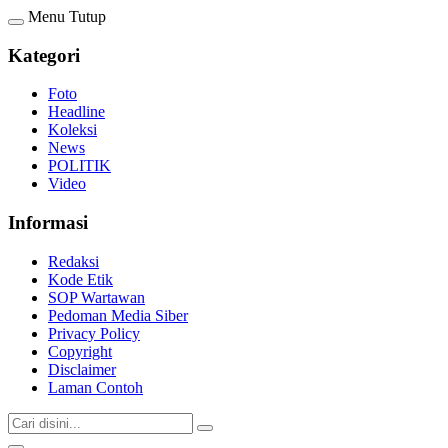
Menu
Tutup
Kategori
Foto
Headline
Koleksi
News
POLITIK
Video
Informasi
Redaksi
Kode Etik
SOP Wartawan
Pedoman Media Siber
Privacy Policy
Copyright
Disclaimer
Laman Contoh