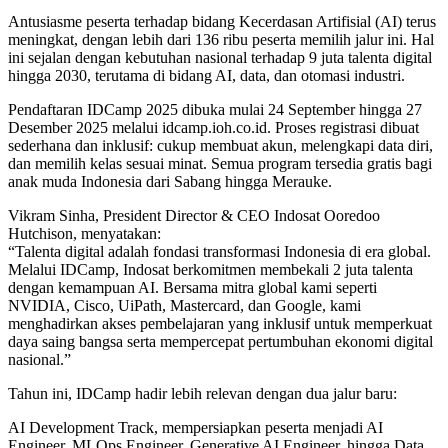
Antusiasme peserta terhadap bidang Kecerdasan Artifisial (AI) terus
meningkat, dengan lebih dari 136 ribu peserta memilih jalur ini. Hal
ini sejalan dengan kebutuhan nasional terhadap 9 juta talenta digital
hingga 2030, terutama di bidang AI, data, dan otomasi industri.
Pendaftaran IDCamp 2025 dibuka mulai 24 September hingga 27
Desember 2025 melalui idcamp.ioh.co.id. Proses registrasi dibuat
sederhana dan inklusif: cukup membuat akun, melengkapi data diri,
dan memilih kelas sesuai minat. Semua program tersedia gratis bagi
anak muda Indonesia dari Sabang hingga Merauke.
Vikram Sinha, President Director & CEO Indosat Ooredoo
Hutchison, menyatakan:
“Talenta digital adalah fondasi transformasi Indonesia di era global.
Melalui IDCamp, Indosat berkomitmen membekali 2 juta talenta
dengan kemampuan AI. Bersama mitra global kami seperti
NVIDIA, Cisco, UiPath, Mastercard, dan Google, kami
menghadirkan akses pembelajaran yang inklusif untuk memperkuat
daya saing bangsa serta mempercepat pertumbuhan ekonomi digital
nasional.”
Tahun ini, IDCamp hadir lebih relevan dengan dua jalur baru:
AI Development Track, mempersiapkan peserta menjadi AI
Engineer, MLOps Engineer, Generative AI Engineer, hingga Data