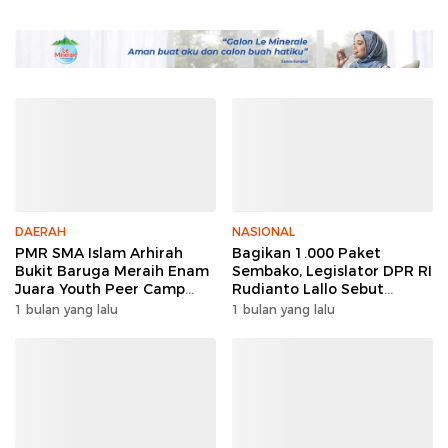
DAERAH
NASIONAL
PMR SMA Islam Arhirah
Bagikan 1.000 Paket
Bukit Baruga Meraih Enam
Sembako, Legislator DPR RI
Juara Youth Peer Camp
Rudianto Lallo Sebut
2026
Kepercayaan Publik Ke
1 bulan yang lalu
1 bulan yang lalu
Polri Meningkat