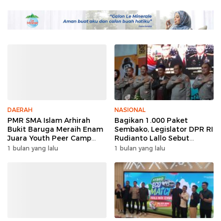
DAERAH
NASIONAL
PMR SMA Islam Arhirah
Bagikan 1.000 Paket
Bukit Baruga Meraih Enam
Sembako, Legislator DPR RI
Juara Youth Peer Camp
Rudianto Lallo Sebut
2026
Kepercayaan Publik Ke
1 bulan yang lalu
1 bulan yang lalu
Polri Meningkat