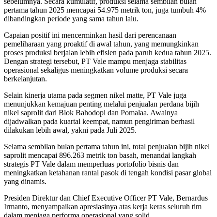
sebelumnya. Secara kumulatif, produksi selama sembilan bulan
pertama tahun 2025 mencapai 54.975 metrik ton, juga tumbuh 4%
dibandingkan periode yang sama tahun lalu.
Capaian positif ini mencerminkan hasil dari perencanaan
pemeliharaan yang proaktif di awal tahun, yang memungkinkan
proses produksi berjalan lebih efisien pada paruh kedua tahun 2025.
Dengan strategi tersebut, PT Vale mampu menjaga stabilitas
operasional sekaligus meningkatkan volume produksi secara
berkelanjutan.
Selain kinerja utama pada segmen nikel matte, PT Vale juga
menunjukkan kemajuan penting melalui penjualan perdana bijih
nikel saprolit dari Blok Bahodopi dan Pomalaa. Awalnya
dijadwalkan pada kuartal keempat, namun pengiriman berhasil
dilakukan lebih awal, yakni pada Juli 2025.
Selama sembilan bulan pertama tahun ini, total penjualan bijih nikel
saprolit mencapai 896.263 metrik ton basah, menandai langkah
strategis PT Vale dalam memperluas portofolio bisnis dan
meningkatkan ketahanan rantai pasok di tengah kondisi pasar global
yang dinamis.
Presiden Direktur dan Chief Executive Officer PT Vale, Bernardus
Irmanto, menyampaikan apresiasinya atas kerja keras seluruh tim
dalam menjaga performa operasional yang solid.