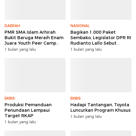
DAERAH
NASIONAL
PMR SMA Islam Arhirah
Bagikan 1.000 Paket
Bukit Baruga Meraih Enam
Sembako, Legislator DPR RI
Juara Youth Peer Camp
Rudianto Lallo Sebut
2026
Kepercayaan Publik Ke
1 bulan yang lalu
1 bulan yang lalu
Polri Meningkat
EKBIS
EKBIS
Produksi Pemanduan
Hadapi Tantangan, Toyota
Penundaan Lampaui
Luncurkan Program Khusus
Target RKAP
1 bulan yang lalu
1 bulan yang lalu