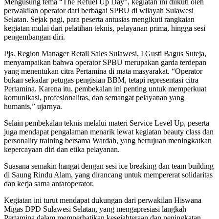
Mengusung tema “The Refuel Up Day”, kegiatan ini diikuti oleh
perwakilan operator dari berbagai SPBU di wilayah Sulawesi
Selatan. Sejak pagi, para peserta antusias mengikuti rangkaian
kegiatan mulai dari pelatihan teknis, pelayanan prima, hingga sesi
pengembangan diri.
Pjs. Region Manager Retail Sales Sulawesi, I Gusti Bagus Suteja,
menyampaikan bahwa operator SPBU merupakan garda terdepan
yang menentukan citra Pertamina di mata masyarakat. “Operator
bukan sekadar petugas pengisian BBM, tetapi representasi citra
Pertamina. Karena itu, pembekalan ini penting untuk memperkuat
komunikasi, profesionalitas, dan semangat pelayanan yang
humanis,” ujarnya.
Selain pembekalan teknis melalui materi Service Level Up, peserta
juga mendapat pengalaman menarik lewat kegiatan beauty class dan
personality training bersama Wardah, yang bertujuan meningkatkan
kepercayaan diri dan etika pelayanan.
Suasana semakin hangat dengan sesi ice breaking dan team building
di Saung Rindu Alam, yang dirancang untuk mempererat solidaritas
dan kerja sama antaroperator.
Kegiatan ini turut mendapat dukungan dari perwakilan Hiswana
Migas DPD Sulawesi Selatan, yang mengapresiasi langkah
Pertamina dalam memperhatikan kesejahteraan dan peningkatan