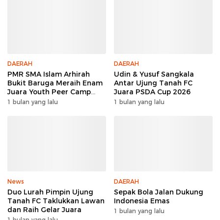
DAERAH
DAERAH
PMR SMA Islam Arhirah
Udin & Yusuf Sangkala
Bukit Baruga Meraih Enam
Antar Ujung Tanah FC
Juara Youth Peer Camp
Juara PSDA Cup 2026
2026
1 bulan yang lalu
1 bulan yang lalu
News
DAERAH
Duo Lurah Pimpin Ujung
Sepak Bola Jalan Dukung
Tanah FC Taklukkan Lawan
Indonesia Emas
dan Raih Gelar Juara
1 bulan yang lalu
1 bulan yang lalu