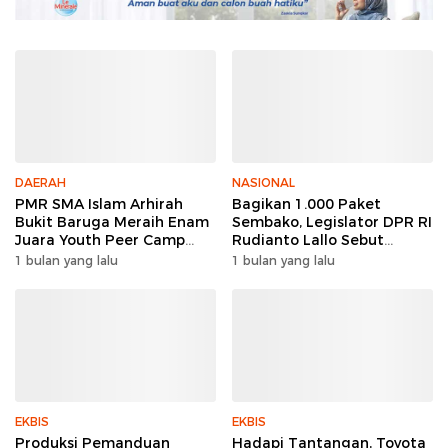
DAERAH
NASIONAL
PMR SMA Islam Arhirah
Bagikan 1.000 Paket
Bukit Baruga Meraih Enam
Sembako, Legislator DPR RI
Juara Youth Peer Camp
Rudianto Lallo Sebut
2026
Kepercayaan Publik Ke
1 bulan yang lalu
1 bulan yang lalu
Polri Meningkat
EKBIS
EKBIS
Produksi Pemanduan
Hadapi Tantangan, Toyota