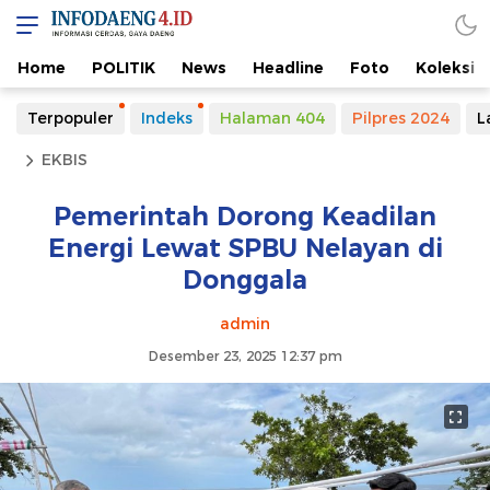
Home
POLITIK
News
Headline
Foto
Koleksi
Terpopuler
Indeks
Halaman 404
Pilpres 2024
L
EKBIS
Pemerintah Dorong Keadilan
Energi Lewat SPBU Nelayan di
Donggala
admin
Desember 23, 2025 12:37 pm