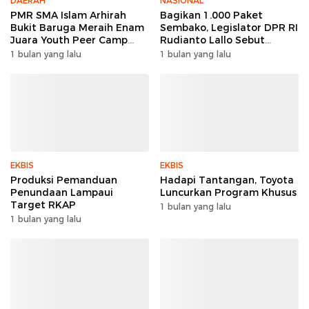
DAERAH
NASIONAL
PMR SMA Islam Arhirah
Bagikan 1.000 Paket
Bukit Baruga Meraih Enam
Sembako, Legislator DPR RI
Juara Youth Peer Camp
Rudianto Lallo Sebut
2026
Kepercayaan Publik Ke
1 bulan yang lalu
1 bulan yang lalu
Polri Meningkat
EKBIS
EKBIS
Produksi Pemanduan
Hadapi Tantangan, Toyota
Penundaan Lampaui
Luncurkan Program Khusus
Target RKAP
1 bulan yang lalu
1 bulan yang lalu