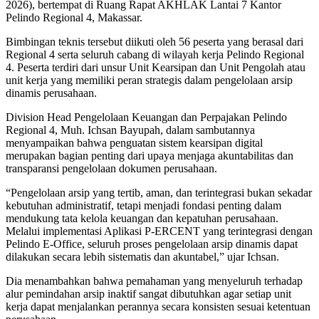
2026), bertempat di Ruang Rapat AKHLAK Lantai 7 Kantor
Pelindo Regional 4, Makassar.
Bimbingan teknis tersebut diikuti oleh 56 peserta yang berasal dari
Regional 4 serta seluruh cabang di wilayah kerja Pelindo Regional
4. Peserta terdiri dari unsur Unit Kearsipan dan Unit Pengolah atau
unit kerja yang memiliki peran strategis dalam pengelolaan arsip
dinamis perusahaan.
Division Head Pengelolaan Keuangan dan Perpajakan Pelindo
Regional 4, Muh. Ichsan Bayupah, dalam sambutannya
menyampaikan bahwa penguatan sistem kearsipan digital
merupakan bagian penting dari upaya menjaga akuntabilitas dan
transparansi pengelolaan dokumen perusahaan.
“Pengelolaan arsip yang tertib, aman, dan terintegrasi bukan sekadar
kebutuhan administratif, tetapi menjadi fondasi penting dalam
mendukung tata kelola keuangan dan kepatuhan perusahaan.
Melalui implementasi Aplikasi P-ERCENT yang terintegrasi dengan
Pelindo E-Office, seluruh proses pengelolaan arsip dinamis dapat
dilakukan secara lebih sistematis dan akuntabel,” ujar Ichsan.
Dia menambahkan bahwa pemahaman yang menyeluruh terhadap
alur pemindahan arsip inaktif sangat dibutuhkan agar setiap unit
kerja dapat menjalankan perannya secara konsisten sesuai ketentuan