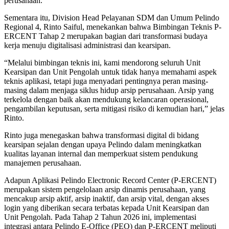
perusahaan.
Sementara itu, Division Head Pelayanan SDM dan Umum Pelindo
Regional 4, Rinto Saiful, menekankan bahwa Bimbingan Teknis P-
ERCENT Tahap 2 merupakan bagian dari transformasi budaya
kerja menuju digitalisasi administrasi dan kearsipan.
“Melalui bimbingan teknis ini, kami mendorong seluruh Unit
Kearsipan dan Unit Pengolah untuk tidak hanya memahami aspek
teknis aplikasi, tetapi juga menyadari pentingnya peran masing-
masing dalam menjaga siklus hidup arsip perusahaan. Arsip yang
terkelola dengan baik akan mendukung kelancaran operasional,
pengambilan keputusan, serta mitigasi risiko di kemudian hari,” jelas
Rinto.
Rinto juga menegaskan bahwa transformasi digital di bidang
kearsipan sejalan dengan upaya Pelindo dalam meningkatkan
kualitas layanan internal dan memperkuat sistem pendukung
manajemen perusahaan.
Adapun Aplikasi Pelindo Electronic Record Center (P-ERCENT)
merupakan sistem pengelolaan arsip dinamis perusahaan, yang
mencakup arsip aktif, arsip inaktif, dan arsip vital, dengan akses
login yang diberikan secara terbatas kepada Unit Kearsipan dan
Unit Pengolah. Pada Tahap 2 Tahun 2026 ini, implementasi
integrasi antara Pelindo E-Office (PEO) dan P-ERCENT meliputi