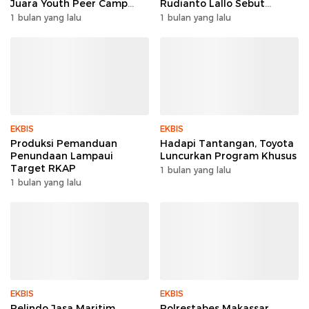
Juara Youth Peer Camp
Rudianto Lallo Sebut
2026
Kepercayaan Publik Ke
1 bulan yang lalu
1 bulan yang lalu
Polri Meningkat
EKBIS
EKBIS
Produksi Pemanduan
Hadapi Tantangan, Toyota
Penundaan Lampaui
Luncurkan Program Khusus
Target RKAP
1 bulan yang lalu
1 bulan yang lalu
EKBIS
EKBIS
Pelindo Jasa Maritim
Polrestabes Makassar