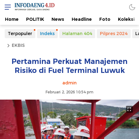
Home
POLITIK
News
Headline
Foto
Koleksi
Terpopuler
Indeks
Halaman 404
Pilpres 2024
L
EKBIS
Pertamina Perkuat Manajemen
Risiko di Fuel Terminal Luwuk
admin
Februari 2, 2026 10:54 pm