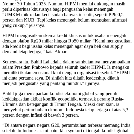
Nomor 39 Tahun 2025. Namun, HIPMI menilai dukungan masih
perlu diperluas khususnya bagi pengusaha kelas menengah.
“UMKM mikro dan kecil sudah banyak insentif, seperti PPh 0,5
persen dan KUR. Tapi kelas menengah belum merasakan afirmasi
yang cukup,” jelasnya.
HIPMI mengusulkan skema kredit khusus untuk usaha menengah
dengan plafon Rp20 miliar hingga Rp50 miliar. “Kami mengusulkan
ada kredit bagi usaha kelas menengah agar daya beli dan supply-
demand tetap terjaga,” kata Akbar.
Sementara itu, Bahlil Lahadalia dalam sambutannya menyampaikan
salam Presiden Prabowo kepada seluruh kader HIPMI. Ia mengaku
memiliki ikatan emosional kuat dengan organisasi tersebut. “HIPMI
ini cinta pertama saya. Di sinilah kita dilatih leadership, dilatih
menjadi pengusaha yang pantang mundur,” ujarnya.
Bahlil juga memaparkan kondisi ekonomi global yang penuh
ketidakpastian akibat konflik geopolitik, termasuk perang Rusia-
Ukraina dan ketegangan di Timur Tengah. Meski demikian, ia
menyebut pertumbuhan ekonomi Indonesia tetap terjaga di atas 5,3
persen dengan inflasi di bawah 3 persen.
“Di antara negara-negara G20, pertumbuhan terbesar memang India,
setelah itu Indonesia. Ini patut kita syukuri di tengah kondisi global