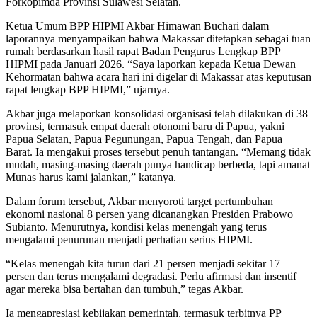
Forkopimda Provinsi Sulawesi Selatan.
Ketua Umum BPP HIPMI Akbar Himawan Buchari dalam
laporannya menyampaikan bahwa Makassar ditetapkan sebagai tuan
rumah berdasarkan hasil rapat Badan Pengurus Lengkap BPP
HIPMI pada Januari 2026. “Saya laporkan kepada Ketua Dewan
Kehormatan bahwa acara hari ini digelar di Makassar atas keputusan
rapat lengkap BPP HIPMI,” ujarnya.
Akbar juga melaporkan konsolidasi organisasi telah dilakukan di 38
provinsi, termasuk empat daerah otonomi baru di Papua, yakni
Papua Selatan, Papua Pegunungan, Papua Tengah, dan Papua
Barat. Ia mengakui proses tersebut penuh tantangan. “Memang tidak
mudah, masing-masing daerah punya handicap berbeda, tapi amanat
Munas harus kami jalankan,” katanya.
Dalam forum tersebut, Akbar menyoroti target pertumbuhan
ekonomi nasional 8 persen yang dicanangkan Presiden Prabowo
Subianto. Menurutnya, kondisi kelas menengah yang terus
mengalami penurunan menjadi perhatian serius HIPMI.
“Kelas menengah kita turun dari 21 persen menjadi sekitar 17
persen dan terus mengalami degradasi. Perlu afirmasi dan insentif
agar mereka bisa bertahan dan tumbuh,” tegas Akbar.
Ia mengapresiasi kebijakan pemerintah, termasuk terbitnya PP