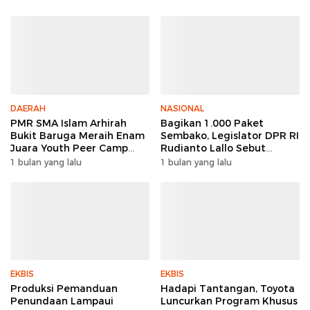
DAERAH
NASIONAL
PMR SMA Islam Arhirah
Bagikan 1.000 Paket
Bukit Baruga Meraih Enam
Sembako, Legislator DPR RI
Juara Youth Peer Camp
Rudianto Lallo Sebut
2026
Kepercayaan Publik Ke
1 bulan yang lalu
1 bulan yang lalu
Polri Meningkat
EKBIS
EKBIS
Produksi Pemanduan
Hadapi Tantangan, Toyota
Penundaan Lampaui
Luncurkan Program Khusus