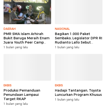
DAERAH
NASIONAL
PMR SMA Islam Arhirah
Bagikan 1.000 Paket
Bukit Baruga Meraih Enam
Sembako, Legislator DPR RI
Juara Youth Peer Camp
Rudianto Lallo Sebut
2026
Kepercayaan Publik Ke
1 bulan yang lalu
1 bulan yang lalu
Polri Meningkat
EKBIS
EKBIS
Produksi Pemanduan
Hadapi Tantangan, Toyota
Penundaan Lampaui
Luncurkan Program Khusus
Target RKAP
1 bulan yang lalu
1 bulan yang lalu