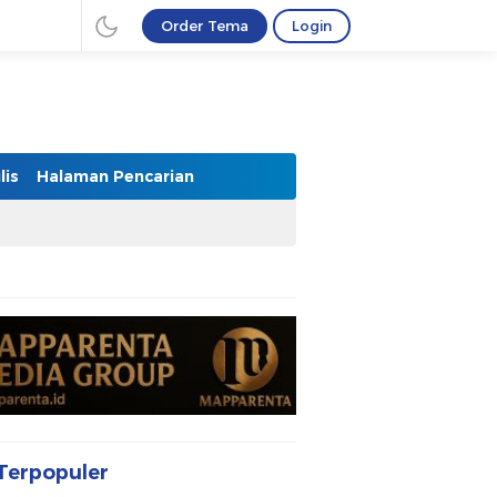
Order Tema
Login
lis
Halaman Pencarian
Terpopuler