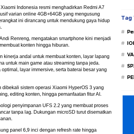
 Xiaomi Indonesia resmi menghadirkan Redmi A7
klusif varian online 4GB+64GB yang mengusung
Tag 
erangkat ini dirancang untuk mendukung gaya hidup
.
#
Pe
, Andi Renreng, mengatakan smartphone kini menjadi
#
IO
i membuat konten hingga hiburan.
#
VA
kinerja andal untuk membuat konten, layar lapang
lama untuk main game atau streaming tanpa jeda.
#
SP
ptimal, layar immersive, serta baterai besar yang
#
PE
ah dibekali sistem operasi Xiaomi HyperOS 3 yang
g, editing konten, hingga pemanfaatan fitur AI.
knologi penyimpanan UFS 2.2 yang membuat proses
 lancar tanpa lag. Dukungan microSD turut disematkan
panan.
ung panel 6,9 inci dengan refresh rate hingga