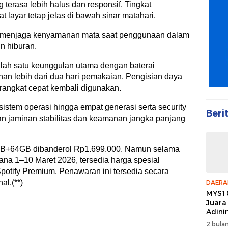
terasa lebih halus dan responsif. Tingkat
layar tetap jelas di bawah sinar matahari.
uk menjaga kenyamanan mata saat penggunaan dalam
n hiburan.
alah satu keunggulan utama dengan baterai
n lebih dari dua hari pemakaian. Pengisian daya
rangkat cepat kembali digunakan.
istem operasi hingga empat generasi serta security
Beri
n jaminan stabilitas dan keamanan jangka panjang
4GB+64GB dibanderol Rp1.699.000. Namun selama
ana 1–10 Maret 2026, tersedia harga spesial
potify Premium. Penawaran ini tersedia secara
al.(**)
DAERA
MYS10
Juara
Adini
2 bulan