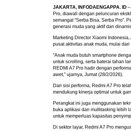
JAKARTA, INFODAENGAPPA. ID
–
Pro, diawali dengan peluncuran eks
semangat “Serba Bisa, Serba Pro”. P
generasi muda yang aktif dan dinamis
Marketing Director Xiaomi Indonesia
pusat aktivitas anak muda, mulai dar
“Anak muda butuh smartphone dengan 
untuk scrolling, serta baterai tahan 
REDMI A7 Pro hadir dengan performa o
awet,” ujarnya, Jumat (28/2/2026).
Dari sisi performa, Redmi A7 Pro tel
mendukung kinerja optimal untuk gamin
Perangkat ini juga menggunakan te
buka aplikasi dan multitasking lebih
untuk memperluas kapasitas penyim
Di sektor layar, Redmi A7 Pro mengus