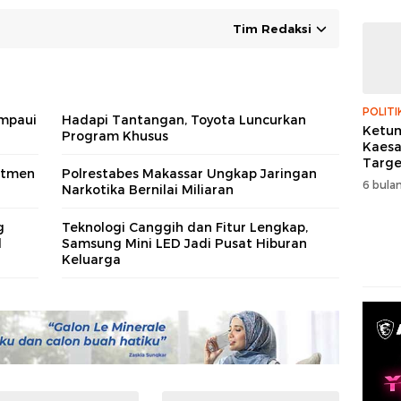
Tim Redaksi
POLITI
mpaui
Hadapi Tantangan, Toyota Luncurkan
Ketum
Program Khusus
Kaes
Targe
itmen
Polrestabes Makassar Ungkap Jaringan
Menan
6 bulan
Narkotika Bernilai Miliaran
Pemil
g
Teknologi Canggih dan Fitur Lengkap,
l
Samsung Mini LED Jadi Pusat Hiburan
Keluarga