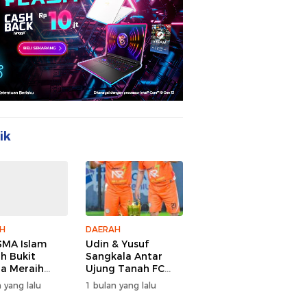
ik
H
DAERAH
MA Islam
Udin & Yusuf
ah Bukit
Sangkala Antar
a Meraih
Ujung Tanah FC
Juara Youth
Juara PSDA Cup
 yang lalu
1 bulan yang lalu
Camp 2026
2026