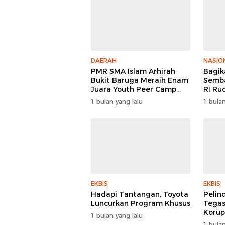
DAERAH
NASIO
PMR SMA Islam Arhirah
Bagik
Bukit Baruga Meraih Enam
Semba
Juara Youth Peer Camp
RI Ru
2026
Keper
1 bulan yang lalu
1 bulan
Polri
EKBIS
EKBIS
Hadapi Tantangan, Toyota
Pelin
Luncurkan Program Khusus
Tegas
Korup
1 bulan yang lalu
1 bulan