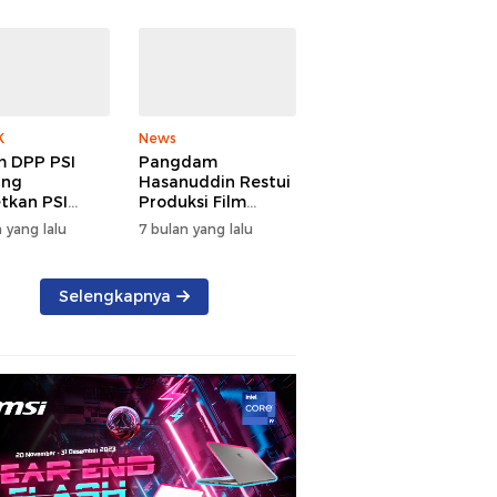
K
News
 DPP PSI
Pangdam
ang
Hasanuddin Restui
tkan PSI
Produksi Film
g di Sulsel
TUNGKE Tahun
 yang lalu
7 bulan yang lalu
u 2029
2026
Selengkapnya