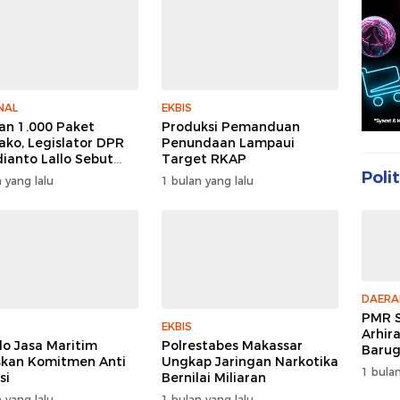
NAL
EKBIS
an 1.000 Paket
Produksi Pemanduan
ko, Legislator DPR
Penundaan Lampaui
dianto Lallo Sebut
Target RKAP
cayaan Publik Ke
Polit
 yang lalu
1 bulan yang lalu
 Meningkat
DAERA
PMR S
EKBIS
Arhir
do Jasa Maritim
Polrestabes Makassar
Barug
kan Komitmen Anti
Ungkap Jaringan Narkotika
Enam 
1 bulan
si
Bernilai Miliaran
Peer 
 yang lalu
1 bulan yang lalu