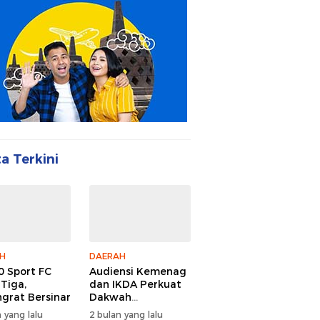
ta Terkini
H
DAERAH
 Sport FC
Audiensi Kemenag
 Tiga,
dan IKDA Perkuat
ngrat Bersinar
Dakwah
Lingkungan
 yang lalu
2 bulan yang lalu