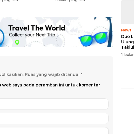
News
Duo L
Ujung
Taklu
dan R
1 bulan
Juara
blikasikan.
Ruas yang wajib ditandai
*
us web saya pada peramban ini untuk komentar