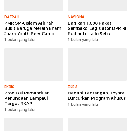
DAERAH
NASIONAL
PMR SMA Islam Arhirah
Bagikan 1.000 Paket
Bukit Baruga Meraih Enam
Sembako, Legislator DPR RI
Juara Youth Peer Camp
Rudianto Lallo Sebut
2026
Kepercayaan Publik Ke
1 bulan yang lalu
1 bulan yang lalu
Polri Meningkat
EKBIS
EKBIS
Produksi Pemanduan
Hadapi Tantangan, Toyota
Penundaan Lampaui
Luncurkan Program Khusus
Target RKAP
1 bulan yang lalu
1 bulan yang lalu