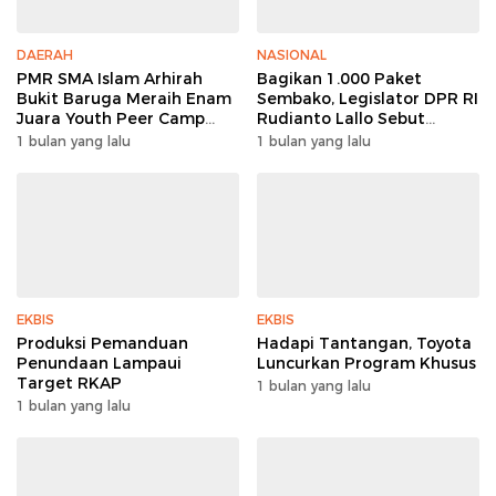
DAERAH
NASIONAL
PMR SMA Islam Arhirah
Bagikan 1.000 Paket
Bukit Baruga Meraih Enam
Sembako, Legislator DPR RI
Juara Youth Peer Camp
Rudianto Lallo Sebut
2026
Kepercayaan Publik Ke
1 bulan yang lalu
1 bulan yang lalu
Polri Meningkat
EKBIS
EKBIS
Produksi Pemanduan
Hadapi Tantangan, Toyota
Penundaan Lampaui
Luncurkan Program Khusus
Target RKAP
1 bulan yang lalu
1 bulan yang lalu