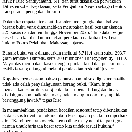
AKBP Rise Sandiyantanti, SH, dan turut disaksikan perwakilan
Ditresnarkoba, Kejaksaan, serta Pengadilan Negeri sebagai bentuk
transparansi penegakan hukum.
Dalam kesempatan tersebut, Kapolres mengungkapkan bahwa
barang bukti yang dimusnahkan merupakan hasil pengungkapan
225 kasus dari Januari hingga November 2025. “Ini adalah wujud
keseriusan kami dalam menekan peredaran narkoba di wilayah
hukum Polres Pelabuhan Makassar,” ujarnya.
Barang bukti yang dihancurkan meliputi 5.711,4 gram sabu, 293,7
gram tembakau sintetis, serta 200 butir obat Trihexyphenidyl THD.
Mayoritas merupakan kasus dengan jumlah kecil dan pelaku non-
residivis yang ditangani melalui pendekatan restoratif justice.
Kapolres menjelaskan bahwa pemusnahan ini sekaligus memastikan
tidak ada celah penyalahgunaan barang bukti. “Kami ingin
memastikan seluruh barang bukti benar-benar hilang dan tidak
disalahgunakan, baik oleh masyarakat maupun oknum yang tidak
bertanggung jawab,” tegas Rise.
Ia menambahkan, pendekatan keadilan restoratif tetap diberlakukan
pada kasus tertentu untuk memberi kesempatan pelaku memperbaiki
diri. “Kami berharap mereka kembali ke masyarakat tanpa stigma,
namun untuk jaringan besar tetap kita tindak sesuai hukum,”
tambahnya.