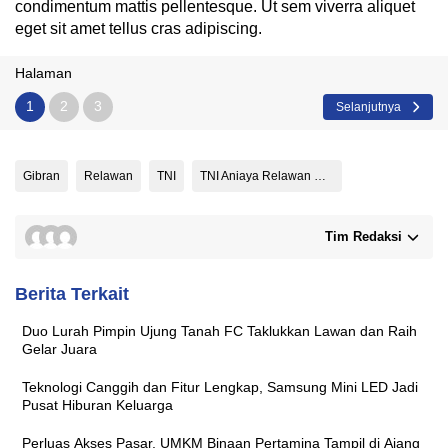
condimentum mattis pellentesque. Ut sem viverra aliquet
eget sit amet tellus cras adipiscing.
Halaman
1
2
3
Selanjutnya
Gibran
Relawan
TNI
TNI Aniaya Relawan Ganjar
Tim Redaksi
Berita Terkait
Duo Lurah Pimpin Ujung Tanah FC Taklukkan Lawan dan Raih
Gelar Juara
Teknologi Canggih dan Fitur Lengkap, Samsung Mini LED Jadi
Pusat Hiburan Keluarga
Perluas Akses Pasar, UMKM Binaan Pertamina Tampil di Ajang