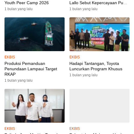
Youth Peer Camp 2026
Lallo Sebut Kepercayaan Publik
Ke Polri Meningkat
1 bulan yang lalu
1 bulan yang lalu
EKBIS
EKBIS
Produksi Pemanduan
Hadapi Tantangan, Toyota
Penundaan Lampaui Target
Luncurkan Program Khusus
RKAP
1 bulan yang lalu
1 bulan yang lalu
EKBIS
EKBIS